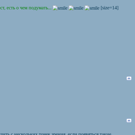
 есть о чем подумать...
[size=14]
ить с нескольких точек зрения. если появяться такие