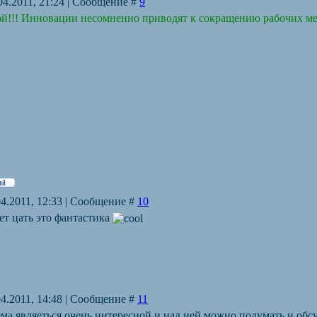
04.2011, 21:24 | Сообщение #
9
й!!! Инновации несомненно приводят к сокращению рабочих мест,
04.2011, 12:33 | Сообщение #
10
ет цать это фантастика
04.2011, 14:48 | Сообщение #
11
ма являеться очень интересной и над ней можно подумать и обсуд