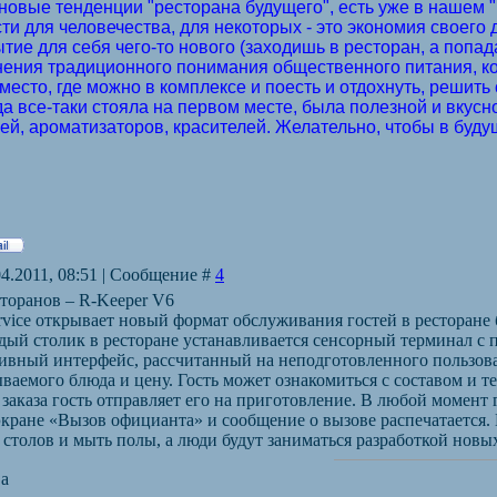
 новые тенденции "ресторана будущего", есть уже в нашем
и для человечества, для некоторых - это экономия своего д
ытие для себя чего-то нового (заходишь в ресторан, а попад
нения традиционного понимания общественного питания, ко
место, где можно в комплексе и поесть и отдохнуть, решит
да все-таки стояла на первом месте, была полезной и вкус
ей, ароматизаторов, красителей. Желательно, чтобы в буду
04.2011, 08:51 | Сообщение #
4
торанов – R-Keeper V6
ervice открывает новый формат обслуживания гостей в ресторане
дый столик в ресторане устанавливается сенсорный терминал с
ивный интерфейс, рассчитанный на неподготовленного пользоват
ваемого блюда и цену. Гость может ознакомиться с составом и т
заказа гость отправляет его на приготовление. В любой момент 
экране «Вызов официанта» и сообщение о вызове распечатается.
 столов и мыть полы, а люди будут заниматься разработкой новы
ва