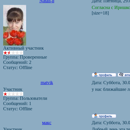
Natali-li
Дата: Пятница, 29.
Согласна с Иришко
[size=18]
Активный участник
Группа: Проверенные
Сообщений:
2
Статус:
Offline
matvik
Дата: Суббота, 30.
Участник
у нас ближайшие л
Группа: Пользователи
Сообщений:
1
Статус:
Offline
макс
Дата: Суббота, 30.
Участник
Добрый день эта те