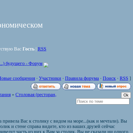
ономическом
тствую Вас
Гость
|
RSS
...) будущего - Форум
Новые сообщения
·
Участники
·
Правила форума
·
Поиск
·
RSS
]
тания
»
Столовая (ресторан,
 привела Вас к столику с видом на море...(как и мечтали). Вы
толик и стене справа видите, кто из ваших друзей сейчас
риведут часть из них к Вам за столик. Вы не сказали ни одного