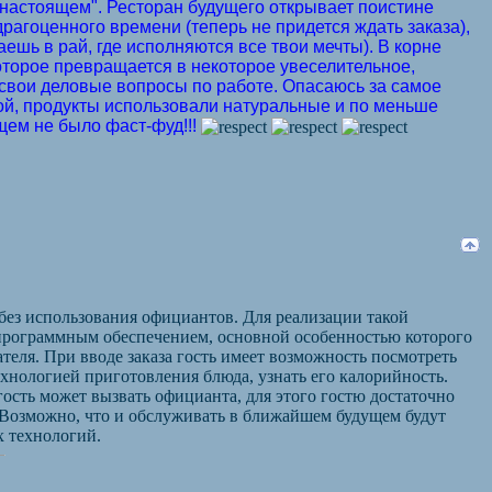
 "настоящем". Ресторан будущего открывает поистине
рагоценного времени (теперь не придется ждать заказа),
аешь в рай, где исполняются все твои мечты). В корне
торое превращается в некоторое увеселительное,
ь свои деловые вопросы по работе. Опасаюсь за самое
ной, продукты использовали натуральные и по меньше
щем не было фаст-фуд!!!
 без использования официантов. Для реализации такой
 программным обеспечением, основной особенностью которого
еля. При вводе заказа гость имеет возможность посмотреть
ехнологией приготовления блюда, узнать его калорийность.
гость может вызвать официанта, для этого гостю достаточно
 Возможно, что и обслуживать в ближайшем будущем будут
х технологий.