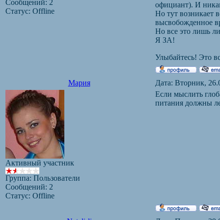
Сообщений:
2
официант). И ника
Статус:
Offline
Но тут возникает в
высвобожденное вр
Но все это лишь ли
Я ЗА!
Улыбайтесь! Это вс
Мария
Дата: Вторник, 26.
Если мыслить глоб
питания должны ле
Активный участник
Группа: Пользователи
Сообщений:
2
Статус:
Offline