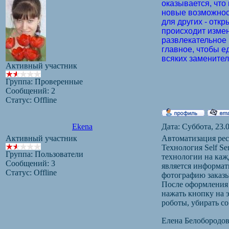
оказывается, что
новые возможност
для других - откр
происходит изме
развлекательное 
главное, чтобы е
всяких заменител
Активный участник
Группа: Проверенные
Сообщений:
2
Статус:
Offline
Ekena
Дата: Суббота, 23.
Активный участник
Автоматизация рес
Технология Self S
Группа: Пользователи
технологии на каж
Сообщений:
3
является информат
Статус:
Offline
фотографию заказы
После оформления 
нажать кнопку на 
роботы, убирать со
Елена Белобородо