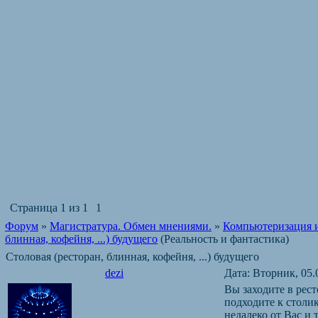
Страница
1
из
1
1
Форум
»
Магистратура. Обмен мнениями.
»
Компьютеризация и
блинная, кофейня, ...) будущего
(Реальность и фантастика)
Столовая (ресторан, блинная, кофейня, ...) будущего
dezi
Дата: Вторник, 05.
Вы заходите в рест
подходите к столик
недалеко от Вас и 