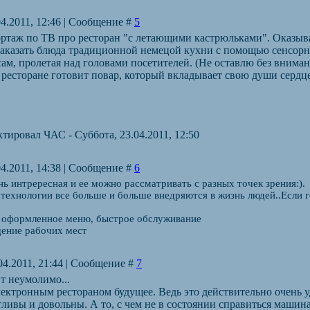
04.2011, 12:46 | Сообщение #
5
ортаж по ТВ про ресторан "с летающими кастрюльками". Оказыва
заказать блюда традиционной немецой кухни с помощью сенсорны
ам, пролетая над головами посетителей. (Не оставлю без вниман
 ресторане готовит повар, который вкладывает свою души сердце.
ктировал
ЧАС
-
Суббота, 23.04.2011, 12:50
04.2011, 14:38 | Сообщение #
6
нь интрересная и ее можно рассматривать с разных точек зрения:).
ехнологии все больше и больше внедряются в жизнь людей..Если го
о оформленное меню, быстрое обслуживание
ение рабочих мест
04.2011, 21:44 | Сообщение #
7
ит неумолимо...
лектронным рестораном будущее. Ведь это действительно очень у
тливы и довольны. А то, с чем не в состоянии справиться машин