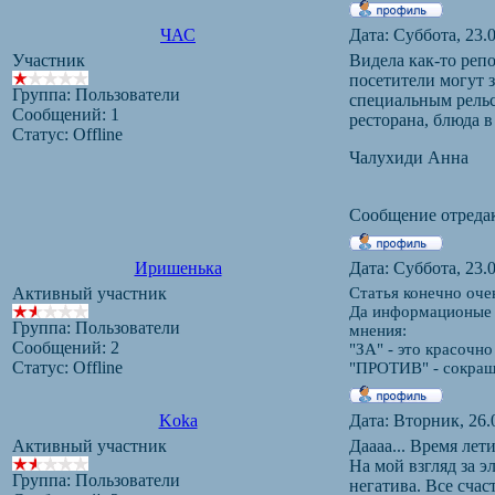
ЧАС
Дата: Суббота, 23.
Участник
Видела как-то реп
посетители могут 
Группа: Пользователи
специальным рельс
Сообщений:
1
ресторана, блюда в
Статус:
Offline
Чалухиди Анна
Сообщение отреда
Иришенька
Дата: Суббота, 23.
Активный участник
Статья конечно оче
Да информационые т
Группа: Пользователи
мнения:
Сообщений:
2
"ЗА" - это красочн
Статус:
Offline
"ПРОТИВ" - сокращ
Koka
Дата: Вторник, 26.
Активный участник
Даааа... Время лет
На мой взгляд за э
Группа: Пользователи
негатива. Все счас