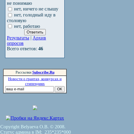
не понимаю
нет, ничего не слышу
нет, голодный иду в
столовую
нет, работаю
Результаты
|
Архив
опросов
Всего ответов:
46
Рассылки
Subscribe.Ru
Новости о грантах, конкурсах и
стипендиях
Copyright Belyaeva O.B. © 2008.
Статус админа в IM:
235*235*000