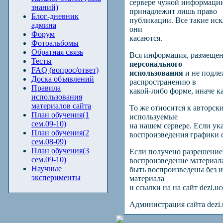
сервере чужой информации
знаний)
принадлежит лишь право
Блог-дневник
публикации. Все такие иск
админа
они
Форум
касаются.
Фотоальбомы
Обратная связь
Вся информация, размещенн
Тесты
персонального
FAQ (вопрос/ответ)
использования
и не подле
Доска объявлений
распространению в
Правила
какой-либо форме, иначе к
использования
материалов сайта
То же относится к авторс
План обучения(1
используемые
сем.09-10)
на нашем сервере. Если ук
План обучения(2
воспроизведения графики с
сем.08-09)
План обучения(3
Если получено разрешение
сем.09-10)
воспроизведение материа
Научные
быть воспроизведены
без 
эксперименты
материала
и ссылки на на сайт
dezi
.
uc
Администрация сайта
dezi
.