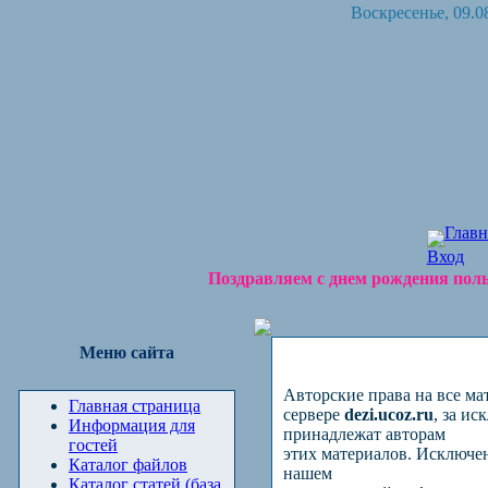
Воскресенье, 09.08
Главн
Вход
Поздравляем с днем рождения поль
Меню сайта
Авторские права на все м
Главная страница
сервере
dezi
.
ucoz
.
ru
, за и
Информация для
принадлежат авторам
гостей
этих материалов. Исключен
Каталог файлов
нашем
Каталог статей (база