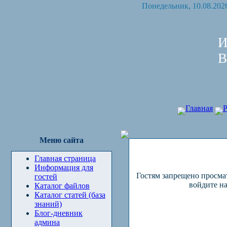
Понедельник, 10.08.2026
И
В
Главная
Р
Меню сайта
Главная страница
Информация для
Гостям запрещено просма
гостей
войдите на
Каталог файлов
Каталог статей (база
знаний)
Блог-дневник
админа