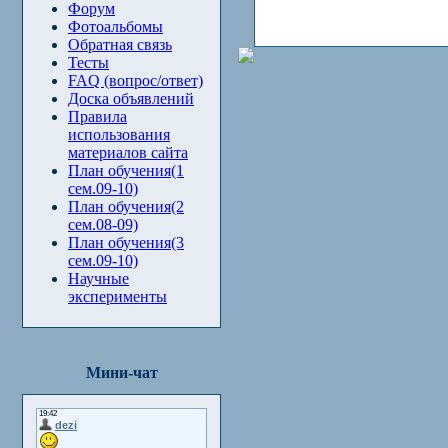
Форум
Фотоальбомы
Обратная связь
Тесты
FAQ (вопрос/ответ)
Доска объявлений
Правила
использования
материалов сайта
План обучения(1
сем.09-10)
План обучения(2
сем.08-09)
План обучения(3
сем.09-10)
Научные
эксперименты
Мини-чат