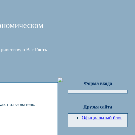
ономическом
риветствую Вас
Гость
Форма входа
ак пользователь.
Друзья сайта
Официальный блог