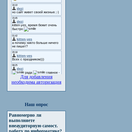
Для добавления
необходима авторизация
Наш опрос
Равномерно ли
выполняете
внеаудиторную самост.
работу по информатике?