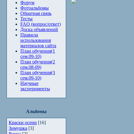
Форум
Фотоальбомы
Обратная связь
Тесты
FAQ (вопрос/ответ)
Доска объявлений
Правила
использования
материалов сайта
План обучения(1
сем.09-10)
План обучения(2
сем.08-09)
План обучения(3
сем.09-10)
Научные
эксперименты
Альбомы
Краски осени
[16]
Зимушка
[3]
Весна
[2]